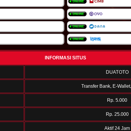
INFORMASI SITUS
DUATOTO
Transfer Bank, E-Wallet
Rp. 5.000
Rp. 25.000
Aktif 24 Jam